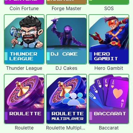
Coin Fortune
Forge Master
SOS
Thunder League
DJ Cakes
Hero Gambit
Roulette
Roulette Multiplayer
Baccarat