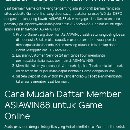
Saat bermain Game online yang terpenting adalah profit! Bermainlah pada
situs website Game online yang dipercaya, melakukan proses WD dan DEPO
dengan bertanggung jawab. ASIAWIN88 akan menjaga identitas kalian para
pemain juga kepercayaan kalian pada situs ASIANWIN88. Berikut keuntungan
apabila kalian member ASIANWIN88:
Promo Game yang diberikan ASIANWIN88 salah satu yang paling besar
di Indonesia & kalian bisa dapatkan promo tersebut kapanpun dan
dimanapun kalian berada. Kalian menang ataupun kalah tetap dapat
Bonus Mingguan dari ASIANWIN88.
Layanan Customer Service 24 jam tanpa libur, membantu
permasalahan kalian saat bermain di ASIANWIN88.
Memiliki sistem yang canggih & mudah dipakai. Tidak perlu takut, data
kalian aman disini jadi kalian dapat bermain Game dengan leluasa.
Sistem Deposit dan Withdraw yang lengkap & cepat akan membantu
kalian para member saat bermain.
Cara Mudah Daftar Member
ASIAWIN88 untuk Game
Online
Suatu provider dengan integritas yang Hebat dimiliki situs Game online untuk