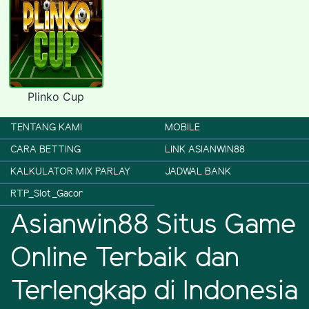
Plinko Cup
TENTANG KAMI
MOBILE
CARA BETTING
LINK ASIANWIN88
KALKULATOR MIX PARLAY
JADWAL BANK
RTP_Slot_Gacor
Asianwin88 Situs Game
Online Terbaik dan
Terlengkap di Indonesia