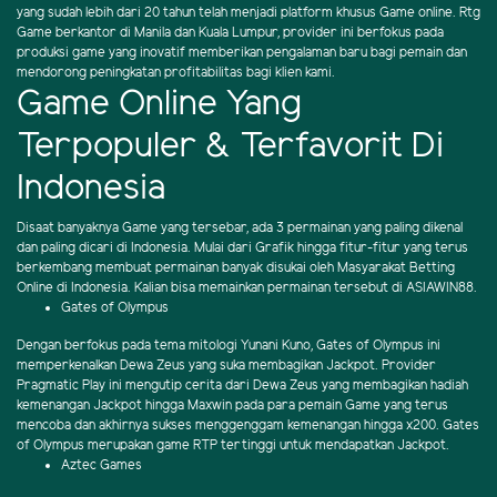
yang sudah lebih dari 20 tahun telah menjadi platform khusus Game online. Rtg
Game berkantor di Manila dan Kuala Lumpur, provider ini berfokus pada
produksi game yang inovatif memberikan pengalaman baru bagi pemain dan
mendorong peningkatan profitabilitas bagi klien kami.
Game Online Yang
Terpopuler & Terfavorit Di
Indonesia
Disaat banyaknya Game yang tersebar, ada 3 permainan yang paling dikenal
dan paling dicari di Indonesia. Mulai dari Grafik hingga fitur-fitur yang terus
berkembang membuat permainan banyak disukai oleh Masyarakat Betting
Online di Indonesia. Kalian bisa memainkan permainan tersebut di ASIAWIN88.
Gates of Olympus
Dengan berfokus pada tema mitologi Yunani Kuno, Gates of Olympus ini
memperkenalkan Dewa Zeus yang suka membagikan Jackpot. Provider
Pragmatic Play ini mengutip cerita dari Dewa Zeus yang membagikan hadiah
kemenangan Jackpot hingga Maxwin pada para pemain Game yang terus
mencoba dan akhirnya sukses menggenggam kemenangan hingga x200. Gates
of Olympus merupakan game RTP tertinggi untuk mendapatkan Jackpot.
Aztec Games