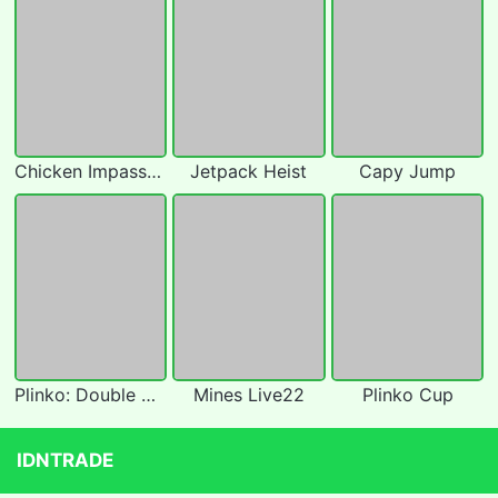
Chicken Impassable
Jetpack Heist
Capy Jump
Plinko: Double Wheel Live22
Mines Live22
Plinko Cup
IDNTRADE