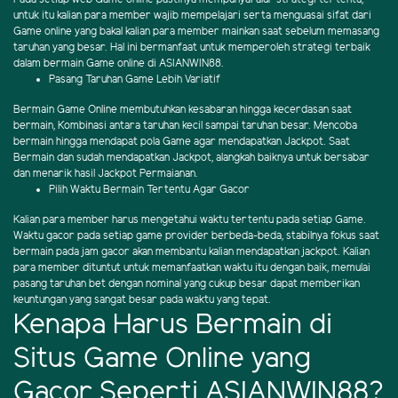
untuk itu kalian para member wajib mempelajari serta menguasai sifat dari
Game online yang bakal kalian para member mainkan saat sebelum memasang
taruhan yang besar. Hal ini bermanfaat untuk memperoleh strategi terbaik
dalam bermain Game online di ASIANWIN88.
Pasang Taruhan Game Lebih Variatif
Bermain Game Online membutuhkan kesabaran hingga kecerdasan saat
bermain, Kombinasi antara taruhan kecil sampai taruhan besar. Mencoba
bermain hingga mendapat pola Game agar mendapatkan Jackpot. Saat
Bermain dan sudah mendapatkan Jackpot, alangkah baiknya untuk bersabar
dan menarik hasil Jackpot Permaianan.
Pilih Waktu Bermain Tertentu Agar Gacor
Kalian para member harus mengetahui waktu tertentu pada setiap Game.
Waktu gacor pada setiap game provider berbeda-beda, stabilnya fokus saat
bermain pada jam gacor akan membantu kalian mendapatkan jackpot. Kalian
para member dituntut untuk memanfaatkan waktu itu dengan baik, memulai
pasang taruhan bet dengan nominal yang cukup besar dapat memberikan
keuntungan yang sangat besar pada waktu yang tepat.
Kenapa Harus Bermain di
Situs Game Online yang
Gacor Seperti ASIANWIN88?