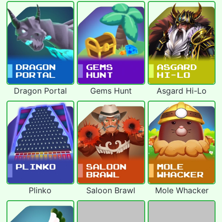
Dragon Portal
Gems Hunt
Asgard Hi-Lo
Plinko
Saloon Brawl
Mole Whacker