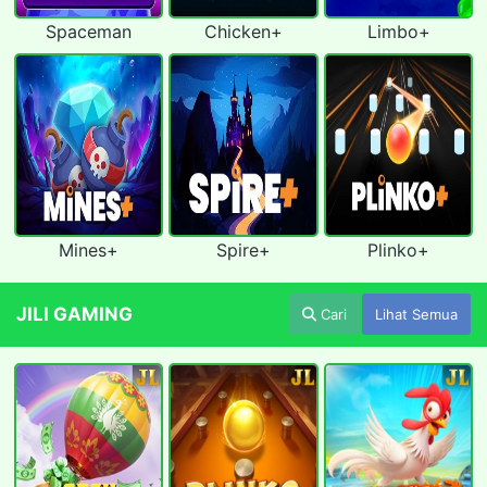
Spaceman
Chicken+
Limbo+
Mines+
Spire+
Plinko+
JILI GAMING
Cari
Lihat Semua