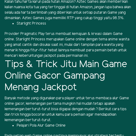
Kalian tahu harta karun pada hutan Amazon? Aztec Games akan memberikan
kalian nuansa kota tua yang tertinggal di hutan Amazon, jangan lupa bahwa akan
selalu ada harta berlimbah yang diberikan untuk setiap putaran Game yang
dimainkan. Aztec Games juga memiliki RTP yang cukup tinggi yaitu 98.3%.
Starlight Princess
Provider Pragmatic Play terus membuat kemajuan & kreasi dalam Game
online. Starlight Princess merupakan Game online dengan tema anime wanita
yang amat cantik dan disukai saat ini, mulai dari tampilan para wanita yang
menarik hingga fitur-fitur hebat lainnya membuat para pemain betah untuk
mencari keberuntungan jackpot pada permainan ini.
Tips & Trick Jitu Main Game
Online Gacor Gampang
Menang Jackpot
Banyak metode yang digunakan para player untuk terus membaca alur Game
online gacor, kemenangan pertama mungkin hal mudah tetapi apakah
kemenangan berturut-turut bisa digapai dengan mudah ? Berikut cara tips
dan trick hingga bocoran untuk kamu para pemain agar mendapatkan
kemenangan berturut-turut.
Pelajari Pola Alur Game Online
Pada setiap web Game online pastinya mempunyai alur strategi tertentu,