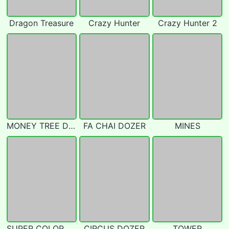
Dragon Treasure
Crazy Hunter
Crazy Hunter 2
MONEY TREE DOZER
FA CHAI DOZER
MINES
SUPER COLOR GAME
CIRCUS DOZER
TOWER