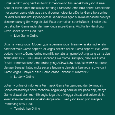
Tidak sedikit yang bertaruh untuk mendukung tim sepak bola yang disukai.
Saat ini kalian dapat melakukan betting / taruhan Game bola online. Sepak bola
merupakan game olahraga yang digemari dipenjuru Dunia. Game bola online
ini kami sediakan untuk penggemar sepak bola agar bisa melimpahkan hobinya
dan mendukung tim yang disukai. Pada permainan sportsBook ini kalian bisa
bet atau berGame mulai dari menduga angka Game, Mix Parlay, Handicap,
Over Under serta Odd Even.
Live Game Online
Di jaman yang sudah Modern, para pemain sudah bisa merasakan adrenalin
saat bermain Game seperti di Vegas secara online. Sama seperti live Game
pada umumnya, Game online memiliki peraturan game betting yang sama dan
tidak kalah asik. Live Game Baccarat, Live Game Blackjack, dan Live Game
Roulette merupakan Game online yang ASIAWIN88 atau Asiawin88 sediakan,
dengan Sensasi tatap muka secara langsung dan disiarkan secara Live dari
Game Vegas. Hanya di situs Game online Terbaik ASIANWIN88.
Lottery Online
Loterry online di Indonesia, termasuk Game tergampang dan termudah.
Sebab kalian hanya perlu menebak angka yang bakal diundi pada tiap jamnya.
Game diawali dari memilih angka juga tiket. Hingga disaat undian berakhir,
kalian akan menyaksikan apakah Angka atau Tiket yang kalian pilih menjadi
Pemenang atau Tidak.
Tembak Ikan Online