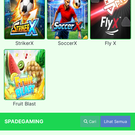
StrikerX
SoccerX
Fly X
Fruit Blast
SPADEGAMING
Cari
Lihat Semua