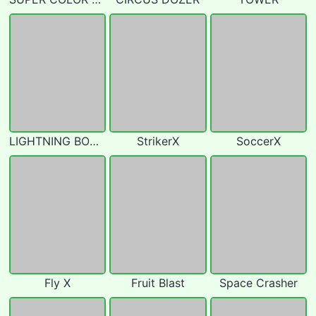
LIGHTNING BOMB
StrikerX
SoccerX
Fly X
Fruit Blast
Space Crasher